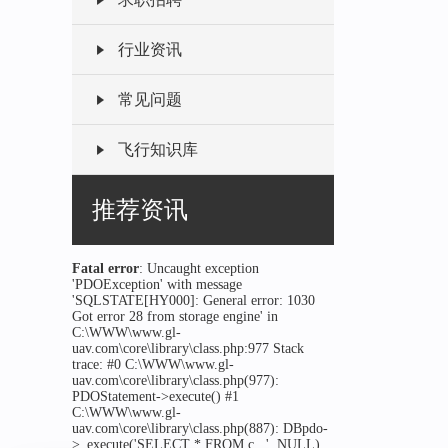
行业资讯
常见问题
飞行知识库
推荐资讯
Fatal error
: Uncaught exception
'PDOException' with message
'SQLSTATE[HY000]: General error: 1030
Got error 28 from storage engine' in
C:\WWW\www.gl-
uav.com\core\library\class.php:977 Stack
trace: #0 C:\WWW\www.gl-
uav.com\core\library\class.php(977):
PDOStatement->execute() #1
C:\WWW\www.gl-
uav.com\core\library\class.php(887): DBpdo-
>_execute('SELECT * FROM c...', NULL)