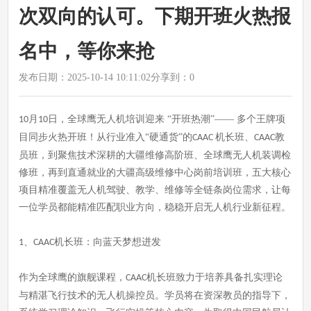
次双向的认可。下期开班火热报
名中，等你来抢
发布日期：2025-10-14 10:11:02
分享到：
0
月
日，全球鹰无人机培训迎来 “开班热潮”—— 多个王牌项
10
10
目同步火热开班！从行业准入“硬通货”的
机长班、
教
CAAC
CAAC
员班，到聚焦技术深耕的大疆维修高阶班、全球鹰无人机装调检
修班，再到直通就业的大疆高级维修中心岗前培训班，五大核心
项目精准覆盖无人机驾驶、教学、维修等全链条岗位需求，让每
一位学员都能精准匹配职业方向，稳稳开启无人机行业新征程。
、
机长班：向蓝天梦想进发
1
CAAC
作为全球鹰的旗舰课程，
机长班致力于培养具备扎实理论
CAAC
与精湛飞行技术的无人机操控员。学员将在资深教员的指导下，