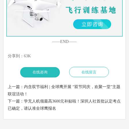
以
“培养行业精英，推动低空经济产业进步”为己任。课程设置紧
跟政策与市场需求，师资团队均具备多年一线从业与教学经验，
已为行业输送大批获得企业高度认可的专业人才。新一轮班期现
已开放报名，欢迎对无人机飞行、维修、教学等领域感兴趣的学
员咨询报名。
——END——
分享到：
63K
上一篇：
内含双节福利 | 全球鹰开展 “双节同庆，欢聚一堂”主题
联谊活动！
下一篇：
学无人机领最高3600元补贴啦！深圳人社首批认定考点
已确定，请认准全球鹰报名