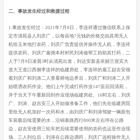
二、事
故发
生经过和救援过程
1.事故发生经过：2021年7月8日，李连祥通过微信联系上保
定市清苑县人刘庆广，以每亩地7元钱的价格交由其用无人
机给玉米地打农药，刘庆广负责提供并操作无人机，李连祥
提供农药。刘庆广雇佣本村村民刘涛做帮工协助其打药，二
人于7月9日凌晨3时从清苑出发，到达安新县依丽兰迎宾大
道大王道口西侧李连祥的临建房处，李连祥的雇工赵吉安领
着刘庆广和刘涛二人查看耕地边界后，刘庆广和刘涛二人开
始喷洒农药作业。他们上午完成打药作业147亩后回清苑，
并于当天下午重新回到作业现场临建房处。16时左右，刘庆
广、刘涛、赵吉安三人开始做准备工作，他们先在临建房院
里给无人机加好一次药和水，由刘庆广和刘涛驾驶一辆面包
车装载后续需要的水，沿锦泰路西行800米左右停在公路
边，赵吉安使用三轮车把后续需要使用的农药也运至作业现
场。三人到位后，刘涛在公路边调药，刘庆广远程操作无人