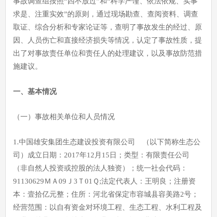
事故调查组按照“四不放过”和“科学严谨、依法依规、实事
求是、注重实效”的原则，通过现场勘查、查阅资料、调查
取证、综合分析和专家论证等，查明了事故发生的经过、原
因、人员伤亡和直接经济损失等情况，认定了事故性质，提
出了对事故责任单位和责任人的处理建议，以及事故防范措
施建议。
一、基本情况
（一）事故相关单位和人员情况
1.中国雄安集团生态建设投资有限公司 （以下简称生态公
司）成立日期：2017年12月15日；类型：有限责任公司
（非自然人投资或控股的法人独资）；统一社会代码：
91130629ＭＡ09Ｊ3Ｔ01Ｑ;法定代表人：王明良；注册资
本：壹拾亿元整；住所：河北省保定市容城县容美路2号；
经营范围：以自有资金对环境工程、生态工程、水利工程及