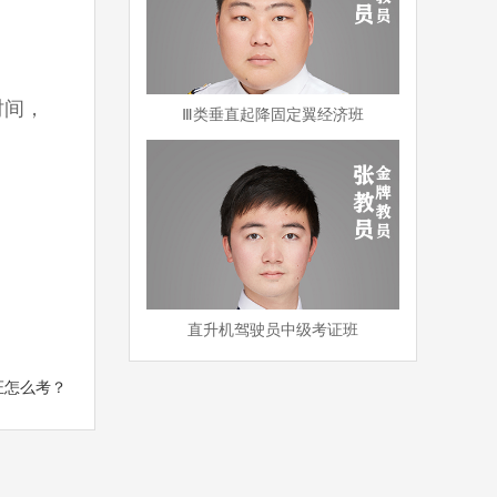
时间，
Ⅲ类垂直起降固定翼经济班
直升机驾驶员中级考证班
驶证怎么考？