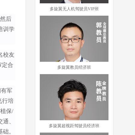
多旋翼无人机驾驶员VIP班
然后
培训
学
名校友
审定合
多旋翼教员经济班
拥有军
飞行培
植保/
交通、
多旋翼超视距驾驶员经济班
基础。