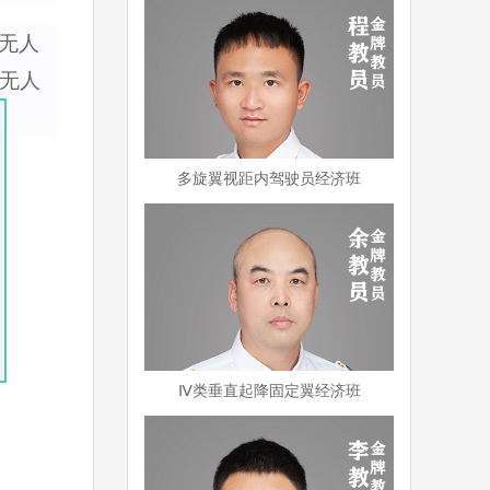
用无人
无人
多旋翼视距内驾驶员经济班
Ⅳ类垂直起降固定翼经济班