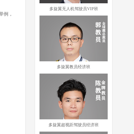
多旋翼无人机驾驶员VIP班
举例，
多旋翼教员经济班
多旋翼超视距驾驶员经济班