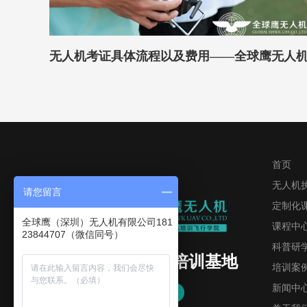
无人机考证具体流程以及费用——全球鹰无人
首页
无人机
请您留言
定制化
全球鹰（深圳）无人机有限公司181
课程中
23844707​（微信同号）
科普研
专业无人机飞行培训基地
培训案
新闻中
8年培训经验