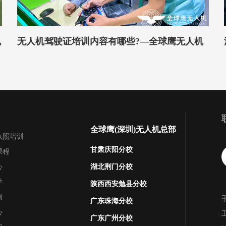
机
无人机驾驶证培训内容有哪些?—全球鹰无人机
全球鹰(深圳)无人机总部
执照培训
甘肃庆阳分校
课程
心
湖北荆门分校
学
陕西西安勉县分校
例
广东珠海分校
心
广东广州分校