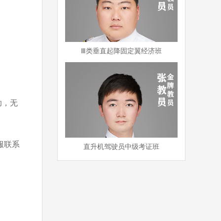
Ⅲ类垂直起降固定翼经济班
助，无
服联系
直升机驾驶员中级考证班